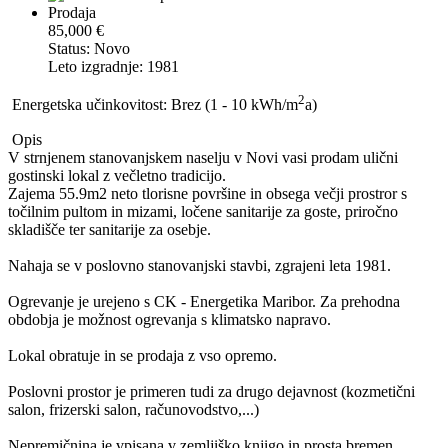
Prodaja
85,000 €
Status: Novo
Leto izgradnje: 1981
2
Energetska učinkovitost: Brez (1 - 10 kWh/m
a)
Opis
V strnjenem stanovanjskem naselju v Novi vasi prodam ulični
gostinski lokal z večletno tradicijo.
Zajema 55.9m2 neto tlorisne površine in obsega večji prostror s
točilnim pultom in mizami, ločene sanitarije za goste, priročno
skladišče ter sanitarije za osebje.
Nahaja se v poslovno stanovanjski stavbi, zgrajeni leta 1981.
Ogrevanje je urejeno s CK - Energetika Maribor. Za prehodna
obdobja je možnost ogrevanja s klimatsko napravo.
Lokal obratuje in se prodaja z vso opremo.
Poslovni prostor je primeren tudi za drugo dejavnost (kozmetični
salon, frizerski salon, računovodstvo,...)
Nepremičnina je vpisana v zemljiško knjigo in prosta bremen.