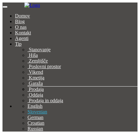
Domov
Blog
O nas
Kontakt
Agenti
Tip
Stanovanje
Hiša
Zemljišče
Poslovni prostor
Vikend
Kmetija
Garaža
Prodaja
Oddaja
Prodaja in oddaja
English
Slovenian
German
Croatian
Russian