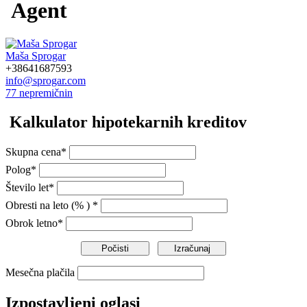
Agent
Maša Sprogar
+38641687593
info@sprogar.com
77 nepremičnin
Kalkulator hipotekarnih kreditov
Skupna cena*
Polog*
Število let*
Obresti na leto (% ) *
Obrok letno*
Mesečna plačila
Izpostavljeni oglasi