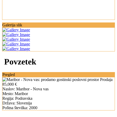
Galerija slik
Povzetek
Pregled
Prodaja
85,000 €
Naslov:
Maribor - Nova vas
Mesto:
Maribor
Regija:
Podravska
Država:
Slovenija
Poštna številka:
2000