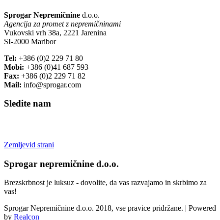
Sprogar Nepremičnine
d.o.o.
Agencija za promet z nepremičninami
Vukovski vrh 38a, 2221 Jarenina
SI-2000 Maribor
Tel:
+386 (0)2 229 71 80
Mobi:
+386 (0)41 687 593
Fax:
+386 (0)2 229 71 82
Mail:
info@sprogar.com
Sledite nam
Zemljevid strani
Sprogar nepremičnine d.o.o.
Brezskrbnost je luksuz - dovolite, da vas razvajamo in skrbimo za
vas!
Sprogar Nepremičnine d.o.o. 2018, vse pravice pridržane. | Powered
by
Realcon