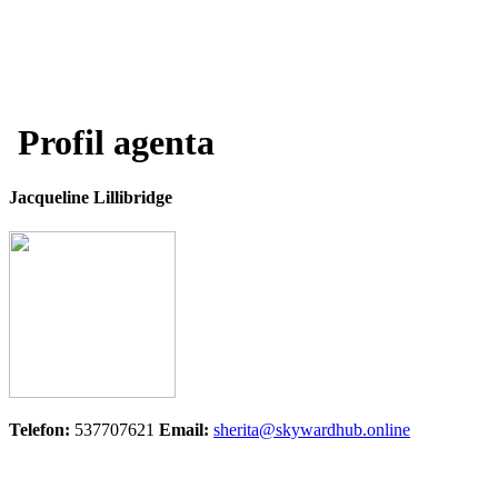
Profil agenta
Jacqueline Lillibridge
Telefon:
537707621
Email:
sherita@skywardhub.online
0 Vse nepremičnine