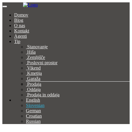
Domov
Blog
O nas
Kontakt
Agenti
Tip
Stanovanje
Hiša
Zemljišče
Poslovni prostor
Vikend
Kmetija
Garaža
Prodaja
Oddaja
Prodaja in oddaja
English
Slovenian
German
Croatian
Russian