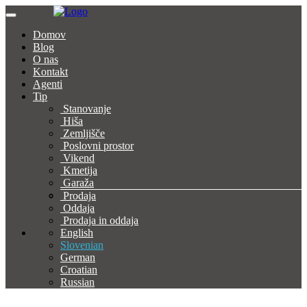
Domov
Blog
O nas
Kontakt
Agenti
Tip
Stanovanje
Hiša
Zemljišče
Poslovni prostor
Vikend
Kmetija
Garaža
Prodaja
Oddaja
Prodaja in oddaja
English
Slovenian
German
Croatian
Russian