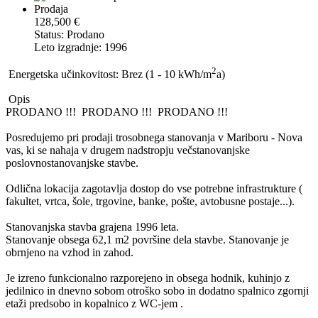
Prodaja
128,500 €
Status: Prodano
Leto izgradnje: 1996
2
Energetska učinkovitost: Brez (1 - 10 kWh/m
a)
Opis
PRODANO !!! PRODANO !!! PRODANO !!!
Posredujemo pri prodaji trosobnega stanovanja v Mariboru - Nova
vas, ki se nahaja v drugem nadstropju večstanovanjske
poslovnostanovanjske stavbe.
Odlična lokacija zagotavlja dostop do vse potrebne infrastrukture (
fakultet, vrtca, šole, trgovine, banke, pošte, avtobusne postaje...).
Stanovanjska stavba grajena 1996 leta.
Stanovanje obsega 62,1 m2 površine dela stavbe. Stanovanje je
obrnjeno na vzhod in zahod.
Je izreno funkcionalno razporejeno in obsega hodnik, kuhinjo z
jedilnico in dnevno sobom otroško sobo in dodatno spalnico zgornji
etaži predsobo in kopalnico z WC-jem .