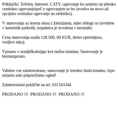
Priključki: Telefon, Internet, CATV, ogrevanje bo urejeno na plinsko
centralno ogrevanje(peč z ogrevanjem se bo izvedva na novo ali
opcijsko centralno ogrevanje na elektriko).
V stanovanju so lesena okna z žaluzijamu, talne obloge so izvedene
v lamelniih parketih, kopalnica je izvedena v keramiki.
Cena stanovanja znaša 128.500, 00 EUR, delno opremljeno,
vseljivo takoj.
Vpisano v zemljiškoknjigo kot etažna lastnina. Stanovanje je
bremenprosto.
Vabimo vse zainteresirane, stanovanje je izredno funkcionalno, lepo
urejeno zato priporočamo ogled!
Zainteresirani pokličite na tel. 031343344
PRODANO !!! PRODANO !!! PRODANO !!!