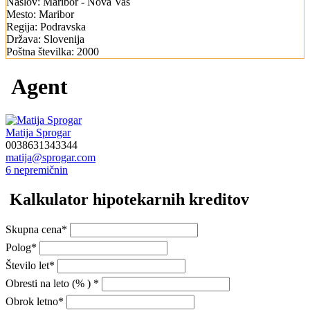
Naslov:
Maribor - Nova Vas
Mesto:
Maribor
Regija:
Podravska
Država:
Slovenija
Poštna številka:
2000
Agent
Matija Sprogar
0038631343344
matija@sprogar.com
6 nepremičnin
Kalkulator hipotekarnih kreditov
Skupna cena*
Polog*
Število let*
Obresti na leto (% ) *
Obrok letno*