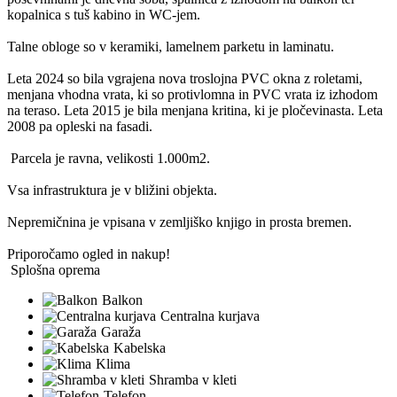
kopalnica s tuš kabino in WC-jem.
Talne obloge so v keramiki, lamelnem parketu in laminatu.
Leta 2024 so bila vgrajena nova troslojna PVC okna z roletami,
menjana vhodna vrata, ki so protivlomna in PVC vrata iz izhodom
na teraso. Leta 2015 je bila menjana kritina, ki je pločevinasta. Leta
2008 pa opleski na fasadi.
Parcela je ravna, velikosti 1.000m2.
Vsa infrastruktura je v bližini objekta.
Nepremičnina je vpisana v zemljiško knjigo in prosta bremen.
Priporočamo ogled in nakup!
Splošna oprema
Balkon
Centralna kurjava
Garaža
Kabelska
Klima
Shramba v kleti
Telefon