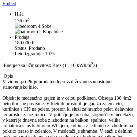
Embed
Hiša
2
136 m
4 Sobe
2 Kopalnice
Prodaja
180,000 €
Status: Prodano
Leto izgradnje: 1975
2
Energetska učinkovitost: Brez (1 - 10 kWh/m
a)
Opis
V vidmu pri Ptuju prodamo lepo vzdrževano samostojno
stanovanjsko hišo.
Objekt je medetažno grajen in v celoti podkleten. Obsega 136,4m2
neto tlorisne površine. V kletnih prostorih je garaža za en avto,
kurilnica s CK na pelete, prostor, ki služi za hrambo pelet, delavnica
ter prostor za ozimnico. V pritličju je presoba, stopnišče v medetažo,
v kateri je dnevna soba z izhodom na balkon, spalnica, velika
kopalnica s tuš kabino in WC-jem, kuhinja z jedilnico z izhodom na
pokrito teraso in zelenico. V medetaži je shramba. V etaži z delnimi
poševninami je dnevna soba, spalnica z izhodom na balkon ter