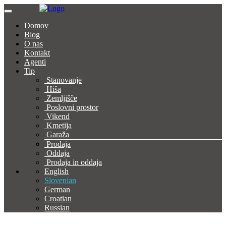
Domov
Blog
O nas
Kontakt
Agenti
Tip
Stanovanje
Hiša
Zemljišče
Poslovni prostor
Vikend
Kmetija
Garaža
Prodaja
Oddaja
Prodaja in oddaja
English
Slovenian
German
Croatian
Russian